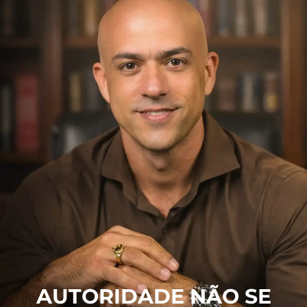
Destravar Digital é um processo de reposicionamento
estratégico para construir autoridade digital com clareza,
estrutura e execução guiada. Destravar Digital é um processo
de reposicionamento estratégico para construir autoridade
digital com clareza, estrutura e execução guiada. Destravar
Digital é um processo de reposicionamento estratégico para
construir autoridade digital com clareza, estrutura e execução
guiada.
AUTORIDADE NÃO SE