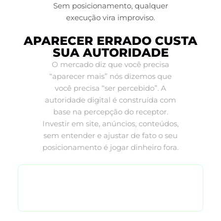
Sem posicionamento, qualquer
execução vira improviso.
APARECER ERRADO CUSTA
SUA AUTORIDADE
O mercado diz que você precisa
“aparecer mais” nós dizemos que
você precisa “ser percebido”. A
autoridade digital é construída com
base na percepção do receptor.
Investir em site, anúncios, conteúdos,
sem entender e ajustar de fato o seu
posicionamento é jogar dinheiro fora.
QUERO DESTRAVAR MINHA
AUTORIDADE DIGITAL