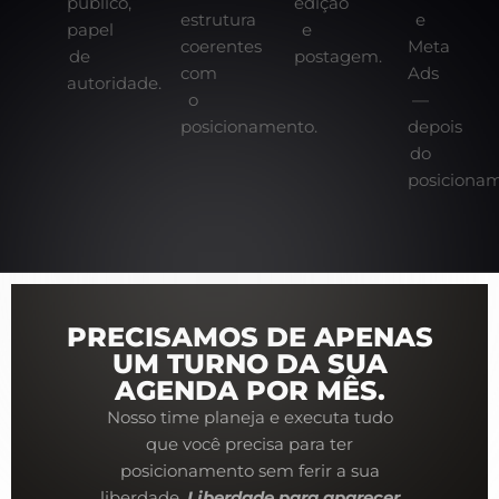
público,
edição
estrutura
e
papel
e
coerentes
Meta
de
postagem.
com
Ads
autoridade.
o
—
posicionamento.
depois
do
posicionam
PRECISAMOS DE APENAS
UM TURNO DA SUA
AGENDA POR MÊS.
Nosso time planeja e executa tudo
que você precisa para ter
posicionamento sem ferir a sua
liberdade.
Liberdade para aparecer